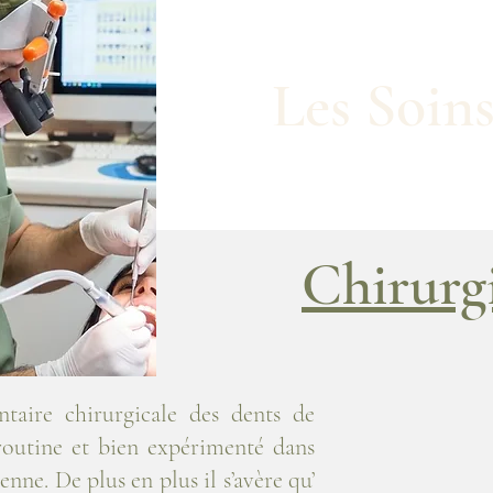
Les Soin
Chirurg
ntaire chirurgicale des dents de
routine et bien expérimenté dans
nne. De plus en plus il s’avère qu’