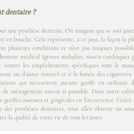
nt dentaire ?
ur une prothèse dentaire. On imagine que se soit jus
ts en bouche. Cela représente, à ce jour, la façon la p
on plusieurs conditions ce n’est pas toujours possib
hement médical (graves maladies, soucis cardiaques p
ar contre les empêchements spécifiques sont le manq
ieuse ou d’autre nature) et à la fumée des cigarettes
lutions qui nécessitent aucune greffe en utilisant 
es de ménagement osseux si possible. Dans notre cabi
 greffes osseuses et gingivales en l’occurrence. Grâce à
n des prothèses dentaires, vous allez obtenir un sour
r la qualité de votre vie de tous les jours.