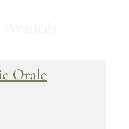
s Avancés
ie Orale