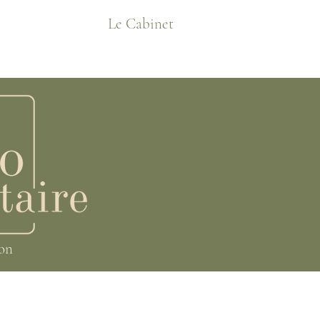
Le Cabinet
ion