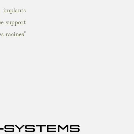
s implants
ce support
s racines"