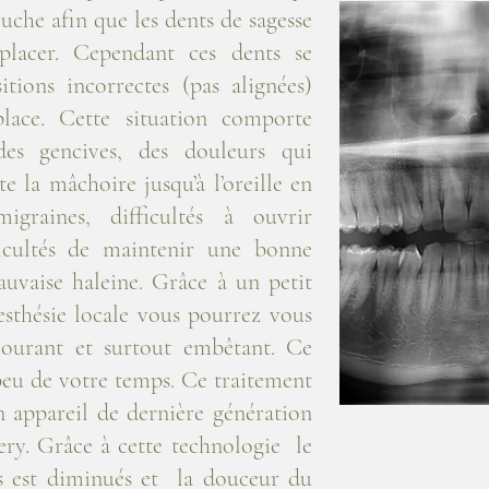
ouche afin que les dents de sagesse
placer. Cependant ces dents se
tions incorrectes (pas alignées)
lace. Cette situation comporte
des gencives, des douleurs qui
 la mâchoire jusqu’à l’oreille en
igraines, difficultés à ouvrir
ficultés de maintenir une bonne
uvaise haleine. Grâce à un petit
esthésie locale vous pourrez vous
courant et surtout embêtant. Ce
peu de votre temps. Ce traitement
un appareil de dernière génération
gery. Grâce à cette technologie le
s est diminués et la douceur du